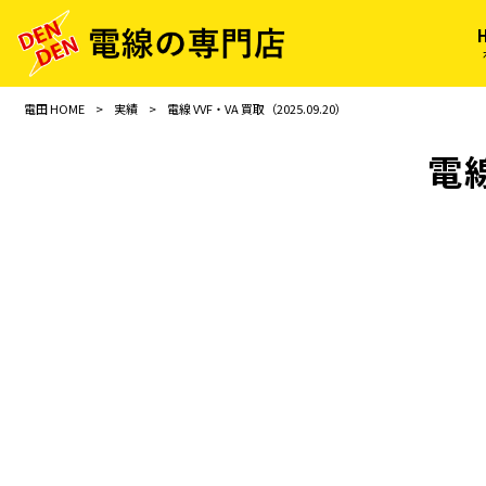
電田 HOME
>
実績
>
電線 VVF・VA 買取（2025.09.20）
電線