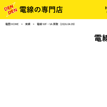
電田 HOME
>
実績
>
電線 VVF・VA 買取（2026.04.09）
電線