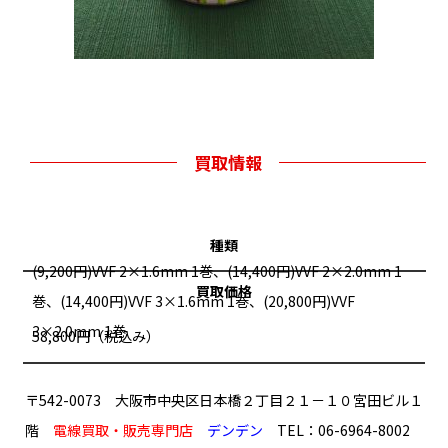
買取情報
種類
(9,200円)VVF 2×1.6mm 1巻、(14,400円)VVF 2×2.0mm 1
買取価格
巻、(14,400円)VVF 3×1.6mm 1巻、(20,800円)VVF
3×2.0mm 1巻
58,800円（税込み）
〒542-0073 大阪市中央区日本橋２丁目２１－１０宮田ビル１
階
電線買取・販売専門店
デンデン
TEL：06-6964-8002