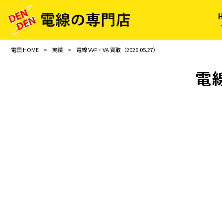
電田 HOME
>
実績
>
電線 VVF・VA 買取（2026.05.27）
電線