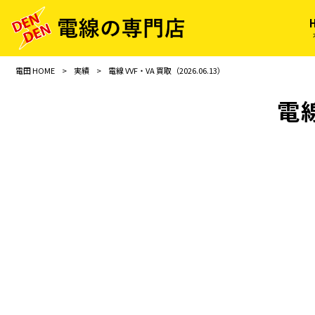
電田 HOME
>
実績
>
電線 VVF・VA 買取（2026.06.13）
電線